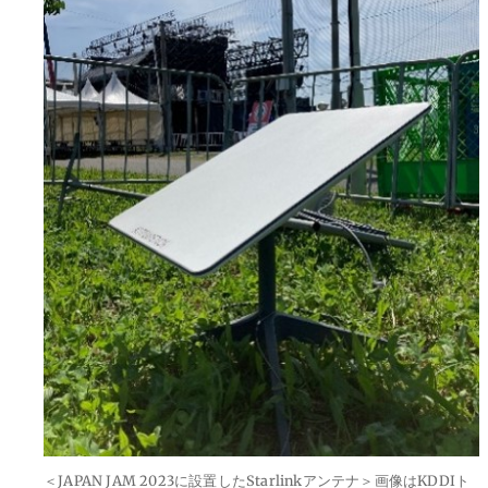
＜JAPAN JAM 2023に設置したStarlinkアンテナ＞画像はKDDIト