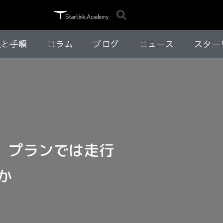
法と手順
コラム
ブログ
ニュース
スター
ル）プランでは走行
か