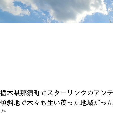
栃木県那須町でスターリンクのアン
傾斜地で木々も生い茂った地域だっ
た。