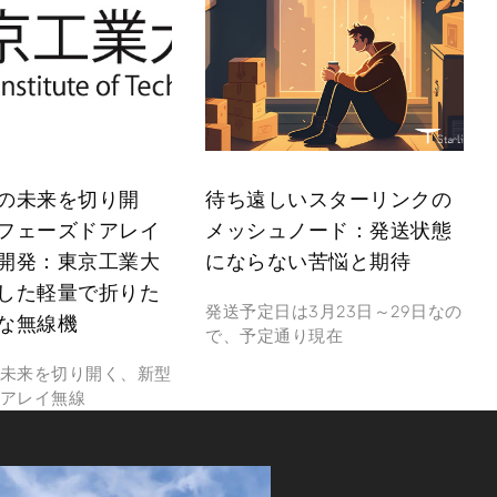
の未来を切り開
待ち遠しいスターリンクの
フェーズドアレイ
メッシュノード：発送状態
開発：東京工業大
にならない苦悩と期待
した軽量で折りた
発送予定日は3月23日～29日なの
な無線機
で、予定通り現在
未来を切り開く、新型
アレイ無線