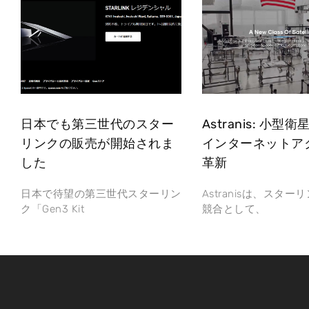
日本でも第三世代のスター
Astranis: 小型
リンクの販売が開始されま
インターネットア
した
革新
日本で待望の第三世代スターリン
Astranisは、スタ
ク「Gen3 Kit
競合として、